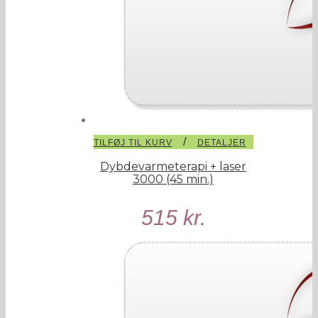
/
TILFØJ TIL KURV
DETALJER
Dybdevarmeterapi + laser
3000 (45 min.)
515
kr.