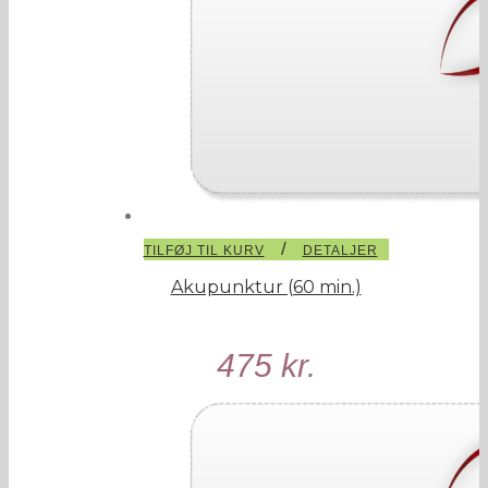
/
TILFØJ TIL KURV
DETALJER
Akupunktur (60 min.)
475
kr.