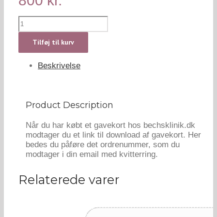
800
kr.
Massage
og
ansigtzoneterapi
Tilføj til kurv
(90
min.)
Beskrivelse
antal
Product Description
Når du har købt et gavekort hos bechsklinik.dk
modtager du et link til download af gavekort. Her
bedes du påføre det ordrenummer, som du
modtager i din email med kvitterring.
Relaterede varer