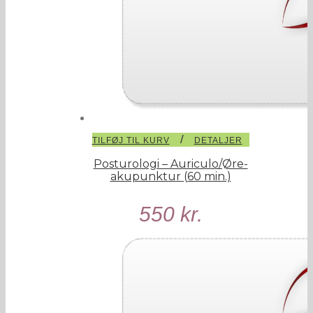
/
TILFØJ TIL KURV
DETALJER
Posturologi – Auriculo/Øre-
akupunktur (60 min.)
550
kr.