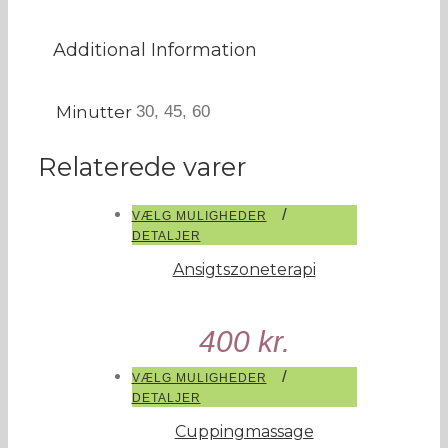
Additional Information
Minutter
30, 45, 60
Relaterede varer
/
VÆLG MULIGHEDER
DETALJER
Ansigtszoneterapi
400
kr.
/
VÆLG MULIGHEDER
DETALJER
Cuppingmassage