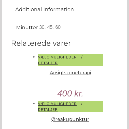
Additional Information
Minutter
30, 45, 60
Relaterede varer
/
VÆLG MULIGHEDER
DETALJER
Ansigtszoneterapi
400
kr.
/
VÆLG MULIGHEDER
DETALJER
Øreakupunktur