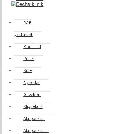
RAB
godkendt
Book Tid
Priser
Kurv
Nyheder
Gavekort
Klippekort
Akupunktur
Akupunktur –