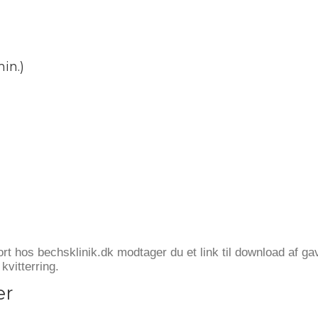
in.)
ort hos bechsklinik.dk modtager du et link til download af 
kvitterring.
er