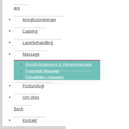
øre
Ansigtszoneterapi
Cupping
Laserbehandling
Massage
Ansigts-bindevævs & Velværemassage
Fysiurgisk Massage
Firmaaftale – massage
Posturologi
Om Vinni
Bech
Kontakt