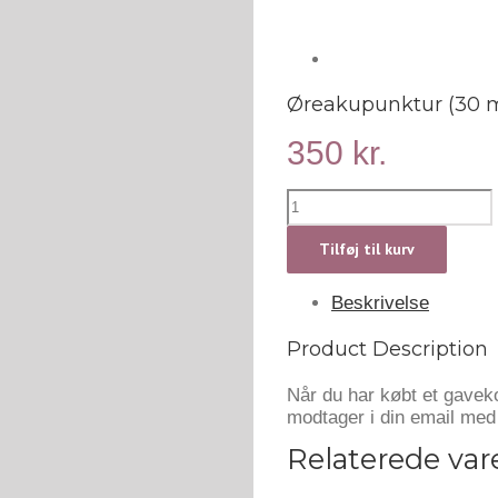
Øreakupunktur (30 m
350
kr.
Øreakupunktur
(30
min.)
Tilføj til kurv
antal
Beskrivelse
Product Description
Når du har købt et gavek
modtager i din email med 
Relaterede var