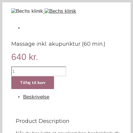
Massage inkl. akupunktur (60 min.)
640
kr.
Massage
inkl.
akupunktur
Tilføj til kurv
(60
min.)
Beskrivelse
antal
Product Description