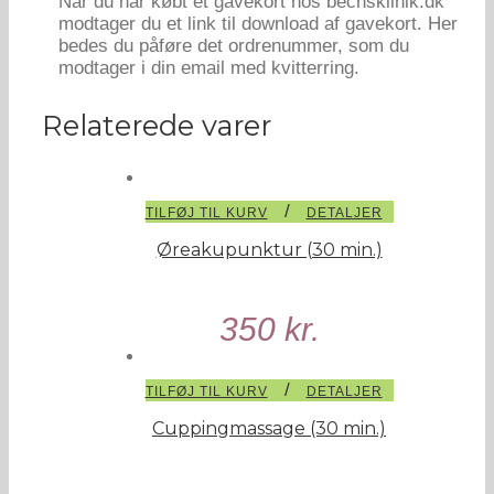
Når du har købt et gavekort hos bechsklinik.dk
modtager du et link til download af gavekort. Her
bedes du påføre det ordrenummer, som du
modtager i din email med kvitterring.
Relaterede varer
/
TILFØJ TIL KURV
DETALJER
Øreakupunktur (30 min.)
350
kr.
/
TILFØJ TIL KURV
DETALJER
Cuppingmassage (30 min.)