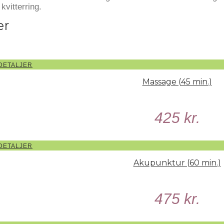
kvitterring.
er
DETALJER
Massage (45 min.)
425
kr.
DETALJER
Akupunktur (60 min.)
475
kr.