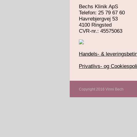
Bechs Klinik ApS
Telefon: 25 79 67 60
Havrebjergvej 53
4100 Ringsted
​CVR-nr.: 45575063
Handels- & leveringsbetin
Privatlivs- og Cookiespoli
Copyright 2016 Vinni Bech