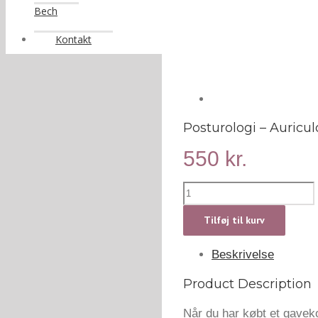
Bech
Kontakt
Posturologi – Auricu
550
kr.
Posturologi
–
Auriculo/
Tilføj til kurv
Øre-
akupunktur
Beskrivelse
(60
min.)
Product Description
antal
Når du har købt et gavek