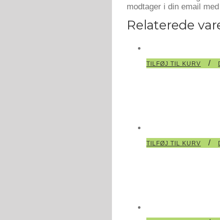
modtager i din email med 
Relaterede var
/
TILFØJ TIL KURV
/
TILFØJ TIL KURV