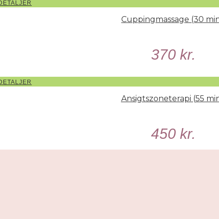
DETALJER
Cuppingmassage (30 min
370
kr.
DETALJER
Ansigtszoneterapi (55 min
450
kr.