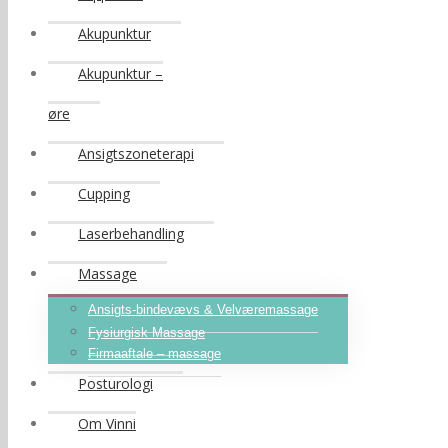
Akupunktur
Akupunktur –
øre
Ansigtszoneterapi
Cupping
Laserbehandling
Massage
Ansigts-bindevævs & Velværemassage
Fysiurgisk Massage
Firmaaftale – massage
Posturologi
Om Vinni