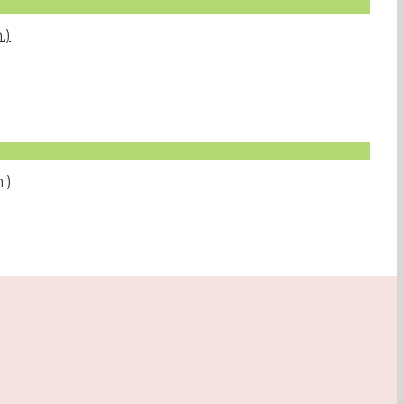
.)
.)