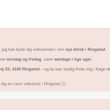
t jeg kan byde dig velkommen i min
nye klinik i Ringsted
.
rene
torsdag og fredag
, samt
søndage i lige uger
.
ej 53, 4100 Ringsted
– og du kan stadig finde mig i Køge d
e dig en varm velkomst i Ringsted 🙂