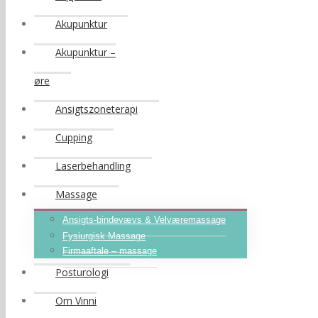
Akupunktur
Akupunktur –
øre
Ansigtszoneterapi
Cupping
Laserbehandling
Massage
Ansigts-bindevævs & Velværemassage
Fysiurgisk Massage
Firmaaftale – massage
Posturologi
Om Vinni