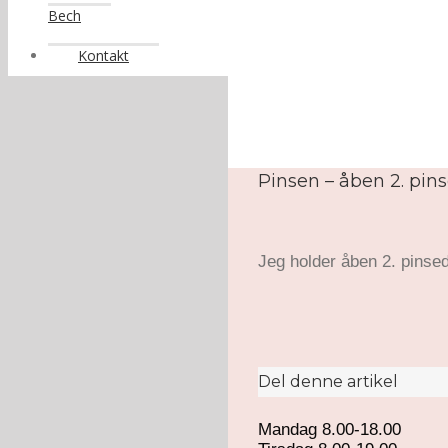
Bech
Kontakt
Pinsen – åben 2. pin
Jeg holder åben 2. pinse
Del denne artikel
Mandag 8.00-18.00