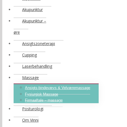
Akupunktur
Akupunktur –
øre
Ansigtszoneterapi
Cupping
Laserbehandling
Massage
Ansigts-bindevævs & Velværemassage
Fysiurgisk Massage
Firmaaftale – massage
Posturologi
Om Vinni